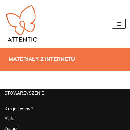
Przejdź
do
treści
MATERIAŁY Z INTERNETU
STOWARZYSZENIE
Kim jesteśmy?
Statut
Zespół