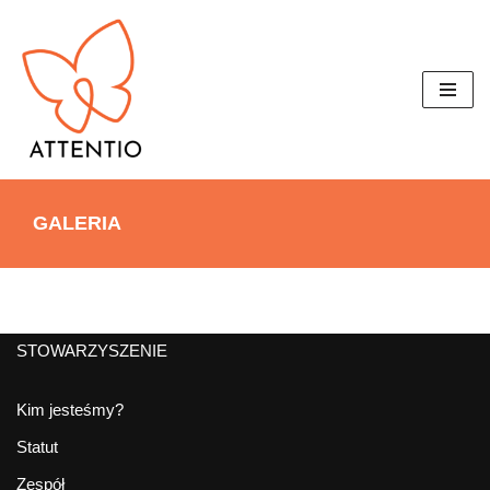
Przejdź
do
treści
GALERIA
STOWARZYSZENIE
Kim jesteśmy?
Statut
Zespół