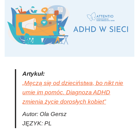
Artykuł:
„Męczą się od dzieciństwa, bo nikt nie
umie im pomóc. Diagnoza ADHD
zmienia życie dorosłych kobiet”
Autor: Ola Gersz
JĘZYK: PL