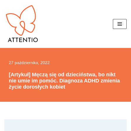
Przejdź
do
treści
27 października, 2022
[Artykuł] Męczą się od dzieciństwa, bo nikt
nie umie im pomóc. Diagnoza ADHD zmienia
życie dorosłych kobiet