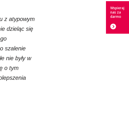
Wspieraj
nas za
darmo
ciu z atypowym
ie dzieląc się
ego
o szalenie
łe nie były w
ę o tym
olepszenia