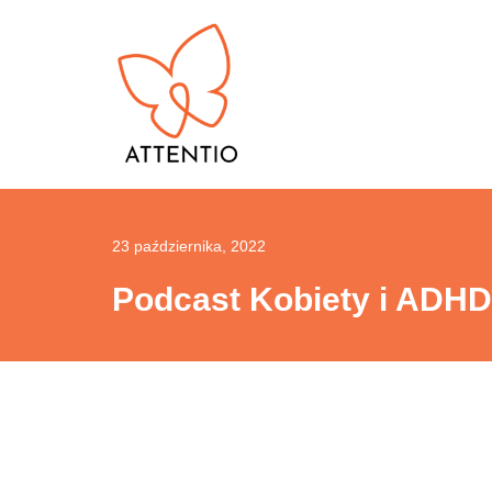
Przejdź
do
treści
23 października, 2022
Podcast Kobiety i ADHD