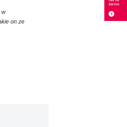
darmo
 w
akie on ze