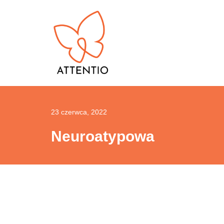
Przejdź
do
treści
23 czerwca, 2022
Neuroatypowa