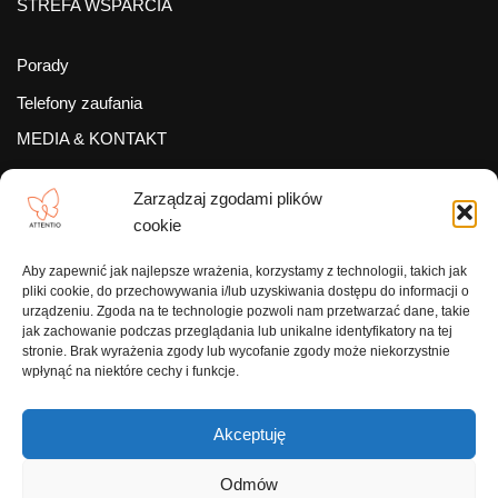
STREFA WSPARCIA
Porady
Telefony zaufania
MEDIA & KONTAKT
Zarządzaj zgodami plików
Media o nas
cookie
Felietony
Aby zapewnić jak najlepsze wrażenia, korzystamy z technologii, takich jak
Artykuły o ADHD
pliki cookie, do przechowywania i/lub uzyskiwania dostępu do informacji o
Publikacje o ADHD
urządzeniu. Zgoda na te technologie pozwoli nam przetwarzać dane, takie
jak zachowanie podczas przeglądania lub unikalne identyfikatory na tej
Miesiąc świadomości ADHD
stronie. Brak wyrażenia zgody lub wycofanie zgody może niekorzystnie
wpłynąć na niektóre cechy i funkcje.
Aktualności
Kontakt
Akceptuję
Odmów