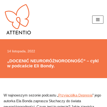
Przejdź
do
treści
14 listopada, 2022
„DOCENIĆ NEURORÓŻNORODNOŚĆ” – cykl
w podcaście Eli Bondy.
W najnowszym sezonie podcastu „
Przyjaciółka Depresja
” jego
autorka Ela Bonda zaprasza Słuchaczy do świata
neuroróżnorodności. Czym jest to pojęcie? Jakie zjawiska