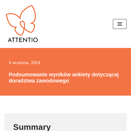
Przejdź
do
treści
4 września, 2024
Podsumowanie wyników ankiety dotyczącej
doradztwa zawodowego
Summary