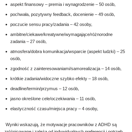
aspekt finansowy – premia i wynagrodzenie – 50 osób,
pochwała, pozytywny feedback, docenienie – 49 osób,
poczucie sensu pracy/zadania – 42 osoby,
ambitne/ciekawe/kreatywne/wymagające/różnorodne
zadania – 27 osób,
atmosfera/dobra komunikacja/wsparcie (aspekt ludzki) – 25
osób,
zgodność z zainteresowaniami/samorealizacja – 14 osób,
krótkie zadania/widoczne szybko efekty – 18 osób,
deadline/termin/przymus – 12 osób,
jasno określone cele/oczekiwania – 11 osób,
elastyczność czasu/miejsca pracy – 4 osoby,
Wyniki wskazują, że motywacje pracowników z ADHD są
zróżnicowane i zależą od indywidualnych preferencji i potrzeb.