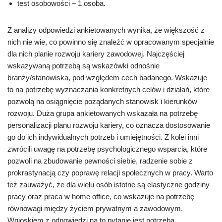
test osobowości – 1 osoba.
Z analizy odpowiedzi ankietowanych wynika, że większość z
nich nie wie, co powinno się znaleźć w opracowanym specjalnie
dla nich planie rozwoju kariery zawodowej. Najczęściej
wskazywaną potrzebą są wskazówki odnośnie
branży/stanowiska, pod względem cech badanego. Wskazuje
to na potrzebę wyznaczania konkretnych celów i działań, które
pozwolą na osiągnięcie pożądanych stanowisk i kierunków
rozwoju. Duża grupa ankietowanych wskazała na potrzebę
personalizacji planu rozwoju kariery, co oznacza dostosowanie
go do ich indywidualnych potrzeb i umiejętności. Z kolei inni
zwrócili uwagę na potrzebę psychologicznego wsparcia, które
pozwoli na zbudowanie pewności siebie, radzenie sobie z
prokrastynacją czy poprawę relacji społecznych w pracy. Warto
też zauważyć, że dla wielu osób istotne są elastyczne godziny
pracy oraz praca w home office, co wskazuje na potrzebę
równowagi między życiem prywatnym a zawodowym.
Wnioskiem z odpowiedzi na to pytanie jest potrzeba