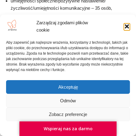
umiejętności społeczne/pozytywne nastawienie/
życzliwość/umiejętności komunikacyjne – 35 osób,
kreatywność/pomysłowość/szukanie rozwiązań – 34 osoby,
Zarządzaj zgodami plików
entuzjazm/zaangażowanie – 20 osób,
cookie
nie – 17 osób,
Aby zapewnić jak najlepsze wrażenia, korzystamy z technologii, takich jak
pliki cookie, do przechowywania i/lub uzyskiwania dostępu do informacji o
mniej więcej/tak sobie/raczej wiem – 15 osób,
urządzeniu. Zgoda na te technologie pozwoli nam przetwarzać dane, takie
jak zachowanie podczas przeglądania lub unikalne identyfikatory na tej
szybkość uczenia się – 15 osób,
stronie. Brak wyrażenia zgody lub wycofanie zgody może niekorzystnie
elastyczność – 15 osób,
wpłynąć na niektóre cechy i funkcje.
empatia – 14 osób,
Akceptuję
nieszablonowe myślenie –13 osób,
Odmów
umiejętności analityczne, duża wiedza – 12 osób,
szybkość – 10 osób,
Zobacz preferencje
dokładność – 10 osób,
Wspieraj nas za darmo
Polityka plików cookies
Polityka prywatności
zdolności organizacyjne – 10 osób,