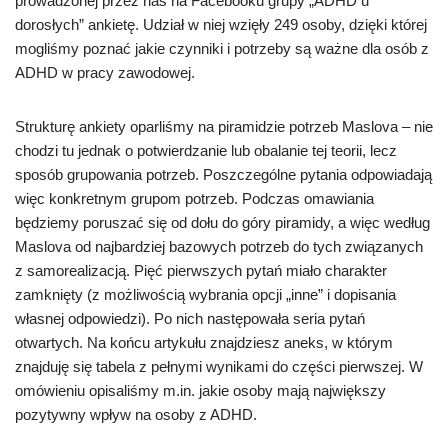
prowadzonej przez nas na Facebooku grupy „ADHD u
dorosłych” ankietę. Udział w niej wzięły 249 osoby, dzięki której
mogliśmy poznać jakie czynniki i potrzeby są ważne dla osób z
ADHD w pracy zawodowej.
Strukturę ankiety oparliśmy na piramidzie potrzeb Maslova – nie
chodzi tu jednak o potwierdzanie lub obalanie tej teorii, lecz
sposób grupowania potrzeb. Poszczególne pytania odpowiadają
więc konkretnym grupom potrzeb. Podczas omawiania
będziemy poruszać się od dołu do góry piramidy, a więc według
Maslova od najbardziej bazowych potrzeb do tych związanych
z samorealizacją. Pięć pierwszych pytań miało charakter
zamknięty (z możliwością wybrania opcji „inne” i dopisania
własnej odpowiedzi). Po nich następowała seria pytań
otwartych. Na końcu artykułu znajdziesz aneks, w którym
znajduję się tabela z pełnymi wynikami do części pierwszej. W
omówieniu opisaliśmy m.in. jakie osoby mają największy
pozytywny wpływ na osoby z ADHD.