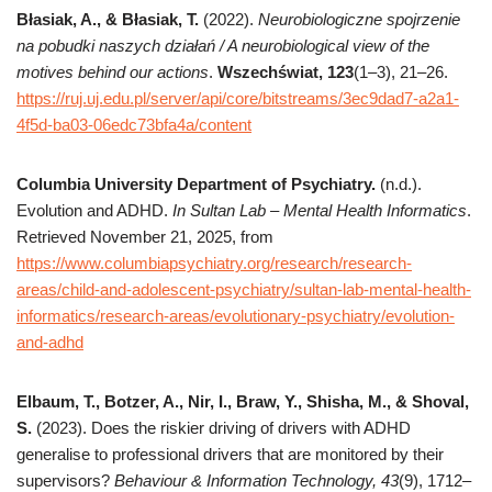
Błasiak, A., & Błasiak, T.
(2022).
Neurobiologiczne spojrzenie
na pobudki naszych działań / A neurobiological view of the
motives behind our actions
.
Wszechświat, 123
(1–3), 21–26.
https://ruj.uj.edu.pl/server/api/core/bitstreams/3ec9dad7-a2a1-
4f5d-ba03-06edc73bfa4a/content
Columbia University Department of Psychiatry.
(n.d.).
Evolution and ADHD.
In Sultan Lab – Mental Health Informatics
.
Retrieved November 21, 2025, from
https://www.columbiapsychiatry.org/research/research-
areas/child-and-adolescent-psychiatry/sultan-lab-mental-health-
informatics/research-areas/evolutionary-psychiatry/evolution-
and-adhd
Elbaum, T., Botzer, A., Nir, I., Braw, Y., Shisha, M., & Shoval,
S.
(2023). Does the riskier driving of drivers with ADHD
generalise to professional drivers that are monitored by their
supervisors?
Behaviour & Information Technology, 43
(9), 1712–