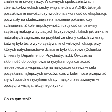
znalezienie swojej niszy. W dawnych społeczeństwach
zbieracko-łowieckich cechy wiązane dziś z ADHD, takie jak
poszukiwanie nowości czy wrodzona skłonność do eksploracji,
pozwalały na skuteczniejsze znalezienie pokarmu czy
schronienia. Z kolei impulsywność i czujność umożliwiały
szybszą reakcję w sytuacjach kryzysowych, takich jak unikanie
naturalnych zagrożeń, na przykład ze strony dzikich zwierząt.
Łatwiej było też o wykorzystywanie chwilowych okazji, przy
których natychmiastowe działanie było kluczowe (Columbia
University Department of Psychiatry, n.d.). Ówczesna
skłonność do podejmowania ryzyka mogła oznaczać
niebezpieczną wspinaczkę na najwyższe drzewa w celu
pozyskania najlepszych owoców, dziś z kolei może przejawiać
się w hazardzie i ryzykiem utraty majątku, zestawionym w
opozycji z wizją atrakcyjnego zysku
Co za tym stoi?