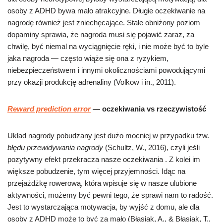
osoby z ADHD bywa mało atrakcyjne. Długie oczekiwanie na
nagrodę również jest zniechęcające. Stale obniżony poziom
dopaminy sprawia, że nagroda musi się pojawić zaraz, za
chwilę, być niemal na wyciągnięcie ręki, i nie może być to byle
jaka nagroda — często wiąże się ona z ryzykiem,
niebezpieczeństwem i innymi okolicznościami powodującymi
przy okazji produkcję adrenaliny (Volkow i in., 2011).
Reward prediction error
— oczekiwania vs rzeczywistość
Układ nagrody pobudzany jest dużo mocniej w przypadku tzw.
błędu przewidywania nagrody
(Schultz, W., 2016), czyli jeśli
pozytywny efekt przekracza nasze oczekiwania . Z kolei im
większe pobudzenie, tym więcej przyjemności. Idąc na
przejażdżkę rowerową, która wpisuje się w nasze ulubione
aktywności, możemy być pewni tego, że sprawi nam to radość.
Jest to wystarczająca motywacja, by wyjść z domu, ale dla
osoby z ADHD może to być za mało (Błasiak, A., & Błasiak, T.,