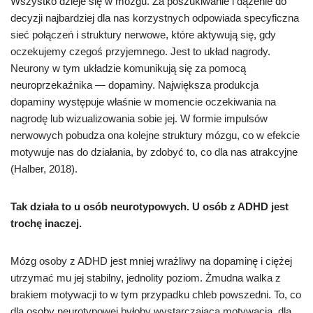
Wszystko dzieje się w mózgu. Za poszukiwanie i dążenie do
decyzji najbardziej dla nas korzystnych odpowiada specyficzna
sieć połączeń i struktury nerwowe, które aktywują się, gdy
oczekujemy czegoś przyjemnego. Jest to układ nagrody.
Neurony w tym układzie komunikują się za pomocą
neuroprzekaźnika — dopaminy. Największa produkcja
dopaminy występuje właśnie w momencie oczekiwania na
nagrodę lub wizualizowania sobie jej. W formie impulsów
nerwowych pobudza ona kolejne struktury mózgu, co w efekcie
motywuje nas do działania, by zdobyć to, co dla nas atrakcyjne
(Halber, 2018).
Tak działa to u osób neurotypowych. U osób z ADHD jest
trochę inaczej.
Mózg osoby z ADHD jest mniej wrażliwy na dopaminę i ciężej
utrzymać mu jej stabilny, jednolity poziom. Żmudna walka z
brakiem motywacji to w tym przypadku chleb powszedni. To, co
dla osoby neurotypowej byłoby wystarczającą motywacją, dla