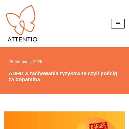
Przejdź
do
treści
25 listopada, 2025
ADHD a zachowania ryzykowne czyli pościg
za dopaminą