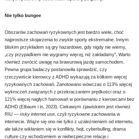
Nie tylko bungee
Obszarów zachowań ryzykownych jest bardzo wiele, choć
najprostsze skojarzenia to zwykle sporty ekstremalne. Innym
bliskim przykładem są gry hazardowe, gdy nigdy nie wiemy,
„czy przypadkiem nie wygramy więcej, niż zakładamy”. Warto
również zwrócić uwagę na brawurową jazdę samochodem.
Pewna grupa badaczy postanowiła sprawdzić, czy
rzeczywiście kierowcy z ADHD wykazują za kółkiem więcej
ryzykownych zachowań. Zanotowano wówczas o 113% więcej
wykroczeń związanych z przekraczaniem prędkości oraz o
121% więcej nagłych hamowań w porównaniu z kierowcami bez
ADHD (Elbaum i in, 2023). Ciekawym zjawiskiem jest również
RIU —
risky internet use
, czyli ryzykowne zachowania w
internecie. Wiąże się ono nie tylko z uzależnieniem od internetu,
ale także wikłaniem się w konflikty, hejt, cyberbulling, drama
culture czy wchodzeniem w niebezpieczne relacje i