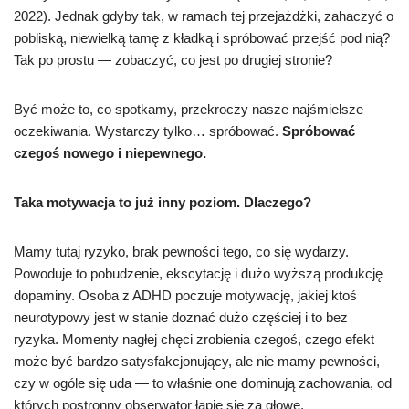
2022). Jednak gdyby tak, w ramach tej przejażdżki, zahaczyć o
pobliską, niewielką tamę z kładką i spróbować przejść pod nią?
Tak po prostu — zobaczyć, co jest po drugiej stronie?
Być może to, co spotkamy, przekroczy nasze najśmielsze
oczekiwania. Wystarczy tylko… spróbować.
Spróbować
czegoś nowego i niepewnego.
Taka motywacja to już inny poziom. Dlaczego?
Mamy tutaj ryzyko, brak pewności tego, co się wydarzy.
Powoduje to pobudzenie, ekscytację i dużo wyższą produkcję
dopaminy. Osoba z ADHD poczuje motywację, jakiej ktoś
neurotypowy jest w stanie doznać dużo częściej i to bez
ryzyka. Momenty nagłej chęci zrobienia czegoś, czego efekt
może być bardzo satysfakcjonujący, ale nie mamy pewności,
czy w ogóle się uda — to właśnie one dominują zachowania, od
których postronny obserwator łapie się za głowę.