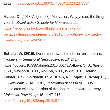
1717.
https://doi.org/10.1080/0144929X.2023.2277394
Halber, D.
(2018, August 29). Motivation: Why you do the things
you do.
BrainFacts / Society for Neuroscience.
https://www.brainfacts.org/thinking-sensing-and-
behaving/learning-and-memory/2018/motivation-why-you-do-
the-things-you-do-082818
Schultz, W. (2016).
Dopamine reward prediction error coding.
Frontiers in Behavioral Neuroscience
, 10, 141.
https://doi.org/10.3389/fnbeh.2016.00141
Volkow, N. D., Wang,
G.-J., Newcorn, J. H., Kollins, S. H., Wigal, T. L., Telang, F.,
Fowler, J. S., Goldstein, R. Z., Klein, N., Logan, J., Wong, C.,
… Swanson, J. M.
(2011). Motivation deficit in ADHD is
associated with dysfunction of the dopamine reward pathway.
Molecular Psychiatry, 16
, 1147–1154.
https://doi.org/10.1038/mp.2010.97