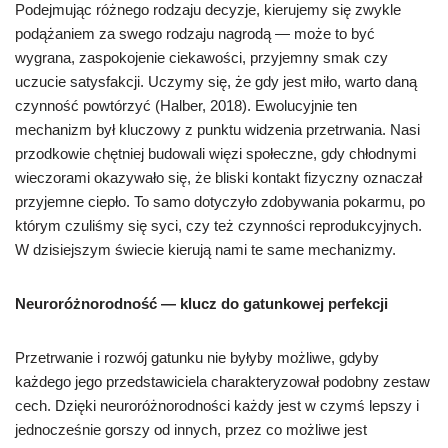
Podejmując różnego rodzaju decyzje, kierujemy się zwykle
podążaniem za swego rodzaju nagrodą — może to być
wygrana, zaspokojenie ciekawości, przyjemny smak czy
uczucie satysfakcji. Uczymy się, że gdy jest miło, warto daną
czynność powtórzyć (Halber, 2018). Ewolucyjnie ten
mechanizm był kluczowy z punktu widzenia przetrwania. Nasi
przodkowie chętniej budowali więzi społeczne, gdy chłodnymi
wieczorami okazywało się, że bliski kontakt fizyczny oznaczał
przyjemne ciepło. To samo dotyczyło zdobywania pokarmu, po
którym czuliśmy się syci, czy też czynności reprodukcyjnych.
W dzisiejszym świecie kierują nami te same mechanizmy.
Neuroróżnorodność — klucz do gatunkowej perfekcji
Przetrwanie i rozwój gatunku nie byłyby możliwe, gdyby
każdego jego przedstawiciela charakteryzował podobny zestaw
cech. Dzięki neuroróżnorodności każdy jest w czymś lepszy i
jednocześnie gorszy od innych, przez co możliwe jest