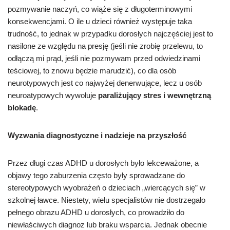
pozmywanie naczyń, co wiąże się z długoterminowymi
konsekwencjami. O ile u dzieci również występuje taka
trudność, to jednak w przypadku dorosłych najczęściej jest to
nasilone ze względu na presję (jeśli nie zrobię przelewu, to
odłączą mi prąd, jeśli nie pozmywam przed odwiedzinami
teściowej, to znowu będzie marudzić), co dla osób
neurotypowych jest co najwyżej denerwujące, lecz u osób
neuroatypowych wywołuje
paraliżujący stres i wewnętrzną
blokadę
.
Wyzwania diagnostyczne i nadzieje na przyszłość
Przez długi czas ADHD u dorosłych było lekceważone, a
objawy tego zaburzenia często były sprowadzane do
stereotypowych wyobrażeń o dzieciach „wiercących się” w
szkolnej ławce. Niestety, wielu specjalistów nie dostrzegało
pełnego obrazu ADHD u dorosłych, co prowadziło do
niewłaściwych diagnoz lub braku wsparcia. Jednak obecnie