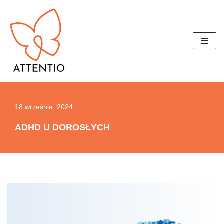
Przejdź
do
treści
18 września, 2024
ADHD U DOROSŁYCH