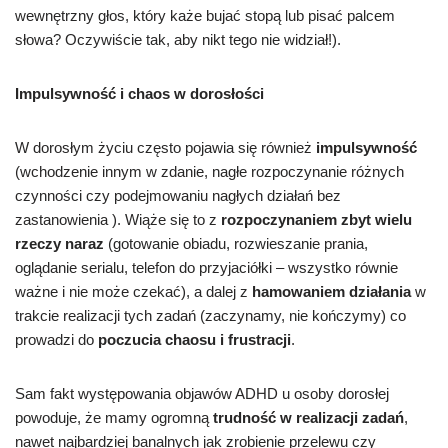
wewnętrzny głos, który każe bujać stopą lub pisać palcem
słowa? Oczywiście tak, aby nikt tego nie widział!).
Impulsywność i chaos w dorosłości
W dorosłym życiu często pojawia się również
impulsywność
(wchodzenie innym w zdanie, nagłe rozpoczynanie różnych
czynności czy podejmowaniu nagłych działań bez
zastanowienia ). Wiąże się to z
rozpoczynaniem zbyt wielu
rzeczy naraz
(gotowanie obiadu, rozwieszanie prania,
oglądanie serialu, telefon do przyjaciółki – wszystko równie
ważne i nie może czekać), a dalej z
hamowaniem działania
w
trakcie realizacji tych zadań (zaczynamy, nie kończymy) co
prowadzi do
poczucia chaosu i frustracji
.
Sam fakt występowania objawów ADHD u osoby dorosłej
powoduje, że mamy ogromną
trudność w realizacji zadań
,
nawet najbardziej banalnych jak zrobienie przelewu czy