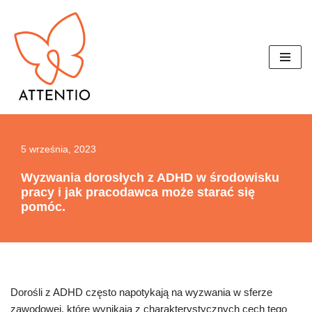
Przejdź
do
treści
5 września, 2023
Wyzwania dorosłych z ADHD w środowisku
pracy i jak pracodawca może starać się
pomóc.
Dorośli z ADHD często napotykają na wyzwania w sferze
zawodowej, które wynikają z charakterystycznych cech tego