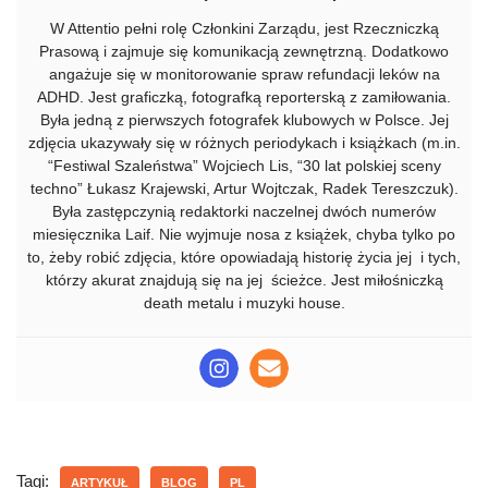
W Attentio pełni rolę Członkini Zarządu, jest Rzeczniczką
Prasową i zajmuje się komunikacją zewnętrzną. Dodatkowo
angażuje się w monitorowanie spraw refundacji leków na
ADHD. Jest graficzką, fotografką reporterską z zamiłowania.
Była jedną z pierwszych fotografek klubowych w Polsce. Jej
zdjęcia ukazywały się w różnych periodykach i książkach (m.in.
“Festiwal Szaleństwa” Wojciech Lis, “30 lat polskiej sceny
techno” Łukasz Krajewski, Artur Wojtczak, Radek Tereszczuk).
Była zastępczynią redaktorki naczelnej dwóch numerów
miesięcznika Laif. Nie wyjmuje nosa z książek, chyba tylko po
to, żeby robić zdjęcia, które opowiadają historię życia jej i tych,
którzy akurat znajdują się na jej ścieżce. Jest miłośniczką
death metalu i muzyki house.
Tagi:
ARTYKUŁ
BLOG
PL