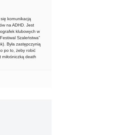
e się komunikacją
ków na ADHD. Jest
otografek klubowych w
“Festiwal Szaleństwa”
uk). Była zastępczynią
o po to, żeby robić
st miłośniczką death