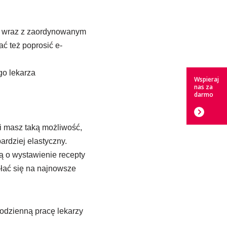
ia wraz z zaordynowanym
ć też poprosić e-
go lekarza
Wspieraj
nas za
darmo
li masz taką możliwość,
rdziej elastyczny.
ą o wystawienie recepty
łać się na najnowsze
codzienną pracę lekarzy