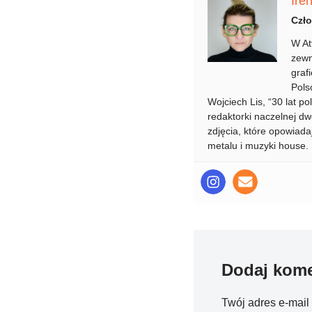
Ire
Czło
W At
zewn
graf
Pols
Wojciech Lis, “30 lat p
redaktorki naczelnej dw
zdjęcia, które opowiadaj
metalu i muzyki house.
Dodaj kome
Twój adres e-mail