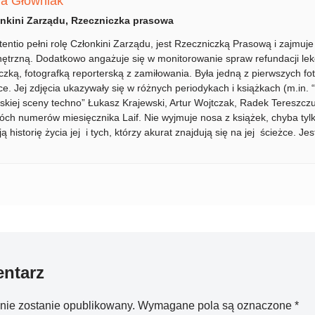
na Głowniak
nkini Zarządu, Rzeczniczka prasowa
tentio pełni rolę Członkini Zarządu, jest Rzeczniczką Prasową i zajmuj
ętrzną. Dodatkowo angażuje się w monitorowanie spraw refundacji le
iczką, fotografką reporterską z zamiłowania. Była jedną z pierwszych f
ce. Jej zdjęcia ukazywały się w różnych periodykach i książkach (m.in. 
olskiej sceny techno” Łukasz Krajewski, Artur Wojtczak, Radek Tereszcz
óch numerów miesięcznika Laif. Nie wyjmuje nosa z książek, chyba tylk
ą historię życia jej i tych, którzy akurat znajdują się na jej ścieżce. Je
ntarz
 nie zostanie opublikowany.
Wymagane pola są oznaczone
*