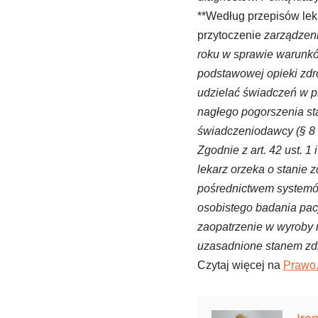
**Według przepisów lek
przytoczenie
zarządzen
roku w sprawie warunków
podstawowej opieki zdr
udzielać świadczeń w 
nagłego pogorszenia st
świadczeniodawcy (§ 8 u
Zgodnie z art. 42 ust. 1
lekarz orzeka o stanie 
pośrednictwem systemów
osobistego badania pacj
zaopatrzenie w wyroby 
uzasadnione stanem zd
Czytaj więcej na
Prawo.