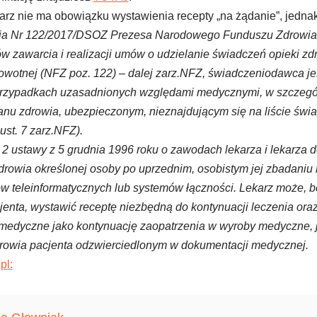
arz nie ma obowiązku wystawienia recepty „na żądanie”, jedna
ia Nr 122/2017/DSOZ Prezesa Narodowego Funduszu Zdrowia 
 zawarcia i realizacji umów o udzielanie świadczeń opieki zd
owotnej (NFZ poz. 122) – dalej zarz.NFZ, świadczeniodawca j
przypadkach uzasadnionych względami medycznymi, w szczegól
anu zdrowia, ubezpieczonym, nieznajdującym się na liście św
st. 7 zarz.NFZ).
 i 2 ustawy z 5 grudnia 1996 roku o zawodach lekarza i lekarza de
zdrowia określonej osoby po uprzednim, osobistym jej zbadaniu 
 teleinformatycznych lub systemów łączności. Lekarz może, 
enta, wystawić receptę niezbędną do kontynuacji leczenia oraz
medyczne jako kontynuację zaopatrzenia w wyroby medyczne, jeż
rowia pacjenta odzwierciedlonym w dokumentacji medycznej.
pl: