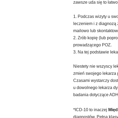
zawsze uda się to łatwo
1. Podczas wizyty u sw
leczeniem i z diagnozą
mailowo lub skontaktow
2. Zrób kopię (lub popro
prowadzącego POZ.
3. Na tej podstawie le
Niestety nie wszyscy lek
zmień swojego lekarza 
Czasami wystarczy dost
u dowolnego lekarza dy
badania dotyczące ADH
*ICD-10 to inaczej
Międ
diagnostów. Pełną klasy