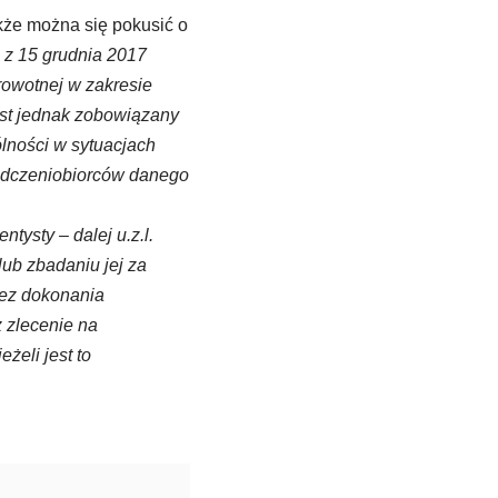
kże można się pokusić o
z 15 grudnia 2017
rowotnej w zakresie
est jednak zobowiązany
ności w sytuacjach
iadczeniobiorców danego
ntysty – dalej u.z.l.
lub zbadaniu jej za
bez dokonania
 zlecenie na
eli jest to