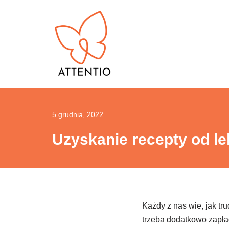
Przejdź
do
treści
5 grudnia, 2022
Uzyskanie recepty od le
Każdy z nas wie, jak tr
trzeba dodatkowo zapłac