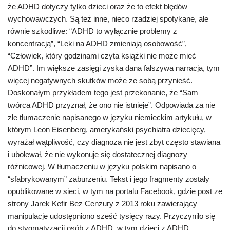
że ADHD dotyczy tylko dzieci oraz że to efekt błędów
wychowawczych. Są też inne, nieco rzadziej spotykane, ale
równie szkodliwe: “ADHD to wyłącznie problemy z
koncentracją”, “Leki na ADHD zmieniają osobowość”,
“Człowiek, który godzinami czyta książki nie może mieć
ADHD”. Im większe zasięgi zyska dana fałszywa narracja, tym
więcej negatywnych skutków może ze sobą przynieść.
Doskonałym przykładem tego jest przekonanie, że “Sam
twórca ADHD przyznał, że ono nie istnieje”. Odpowiada za nie
złe tłumaczenie napisanego w języku niemieckim artykułu, w
którym Leon Eisenberg, amerykański psychiatra dziecięcy,
wyrażał wątpliwość, czy diagnoza nie jest zbyt często stawiana
i ubolewał, że nie wykonuje się dostatecznej diagnozy
różnicowej. W tłumaczeniu w języku polskim napisano o
“sfabrykowanym” zaburzeniu. Tekst i jego fragmenty zostały
opublikowane w sieci, w tym na portalu Facebook, gdzie post ze
strony Jarek Kefir Bez Cenzury z 2013 roku zawierający
manipulacje udostępniono sześć tysięcy razy. Przyczyniło się
do stygmatyzacji osób z ADHD, w tym dzieci z ADHD