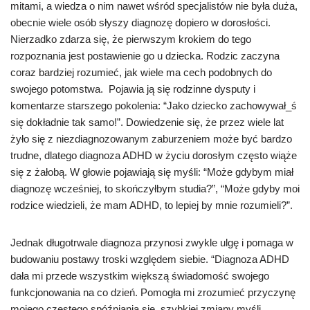
mitami, a wiedza o nim nawet wśród specjalistów nie była duża,
obecnie wiele osób słyszy diagnozę dopiero w dorosłości.
Nierzadko zdarza się, że pierwszym krokiem do tego
rozpoznania jest postawienie go u dziecka. Rodzic zaczyna
coraz bardziej rozumieć, jak wiele ma cech podobnych do
swojego potomstwa. Pojawia ją się rodzinne dysputy i
komentarze starszego pokolenia: “Jako dziecko zachowywał_ś
się dokładnie tak samo!”. Dowiedzenie się, że przez wiele lat
żyło się z niezdiagnozowanym zaburzeniem może być bardzo
trudne, dlatego diagnoza ADHD w życiu dorosłym często wiąże
się z żałobą. W głowie pojawiają się myśli: “Może gdybym miał
diagnozę wcześniej, to skończyłbym studia?”, “Może gdyby moi
rodzice wiedzieli, że mam ADHD, to lepiej by mnie rozumieli?”.
Jednak długotrwale diagnoza przynosi zwykle ulgę i pomaga w
budowaniu postawy troski względem siebie. “Diagnoza ADHD
dała mi przede wszystkim większą świadomość swojego
funkcjonowania na co dzień. Pomogła mi zrozumieć przyczynę
mojego częstego spóźniania się, szybkiej zmiany myśli,