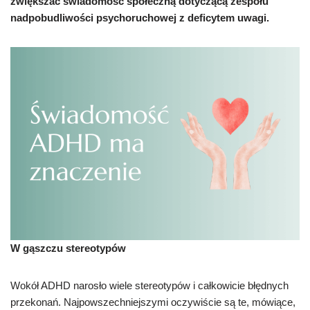
zwiększać świadomość społeczną dotyczącą zespołu
nadpobudliwości psychoruchowej z deficytem uwagi.
W gąszczu stereotypów
Wokół ADHD narosło wiele stereotypów i całkowicie błędnych
przekonań. Najpowszechniejszymi oczywiście są te, mówiące,